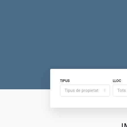
TIPUS
LLOC
Tipus de propietat
Tots
I