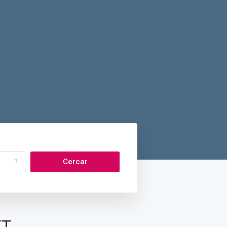
Cercar
ET