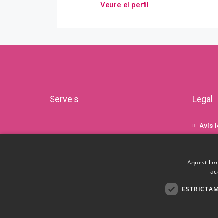
Veure el perfil
Serveis
Legal
Avís l
Políti
Polít
Aquest lloc
ac
ESTRICTAM