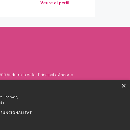
Veure el perfil
00 Andorra la Vella · Principat d'Andorra
×
re lloc web,
més
FUNCIONALITAT