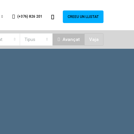
(+376) 826 201
CREEU UN LLISTAT
at
Tipus
Avançat
Vaja