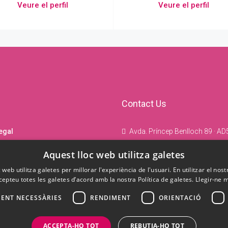
Veure el perfil
Veure el perfil
Contact Us
egal
Avda. Príncep Benlloch 89 · AD5
ca de privacitat
(+376) 826 201
Aquest lloc web utilitza galetes
ica de cookies
immojet@andorra.ad
 web utilitza galetes per millorar l'experiència de l'usuari. En utilitzar el nost
cepteu totes les galetes d’acord amb la nostra Política de galetes.
Llegir-ne 
ENT NECESSÀRIES
RENDIMENT
ORIENTACIÓ
ACCEPTA-HO TOT
REBUTJA-HO TOT