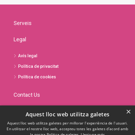
Serveis
Legal
Avís legal
Política de privacitat
Política de cookies
Contact Us
×
Avda. Príncep Benlloch 89 · AD500 Andorra la Vella ·
Aquest lloc web utilitza galetes
Principat d'Andorra
Aquest lloc web utilitza galetes per millorar l'experiència de l'usuari.
En utilitzar el nostre lloc web, accepteu totes les galetes d’acord amb
(+376) 826 201
la nostra Política de galetes.
Llegir-ne més