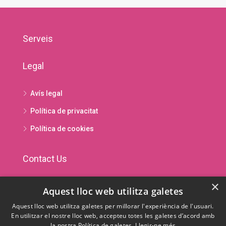
Serveis
Legal
Avís legal
Política de privacitat
Política de cookies
Contact Us
×
Avda. Príncep Benlloch 89 · AD500 Andorra la Vella ·
Aquest lloc web utilitza galetes
Principat d'Andorra
Aquest lloc web utilitza galetes per millorar l'experiència de l'usuari.
En utilitzar el nostre lloc web, accepteu totes les galetes d’acord amb
(+376) 826 201
la nostra Política de galetes.
Llegir-ne més